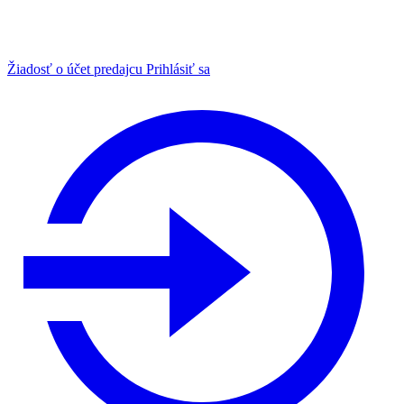
Žiadosť o účet predajcu
Prihlásiť sa