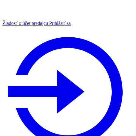
Žiadosť o účet predajcu
Prihlásiť sa