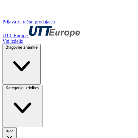
Prijava za račun prodajalca
UTT Europe
Vsi izdelki
Blagovne znamke
Kategorije izdelkov
Spol