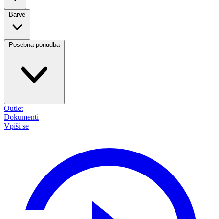
Barve
Posebna ponudba
Outlet
Dokumenti
Vpiši se