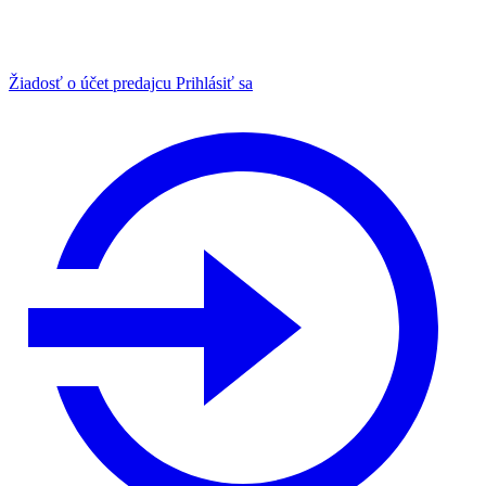
Žiadosť o účet predajcu
Prihlásiť sa