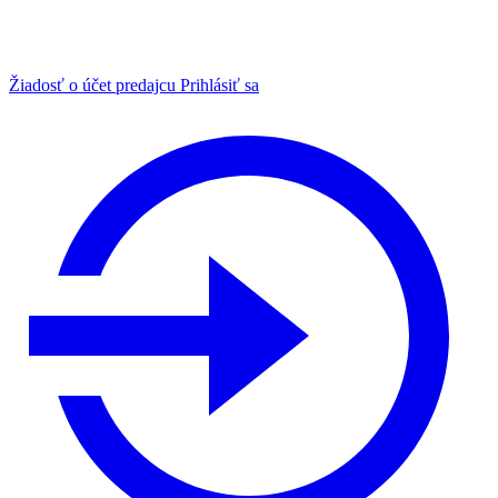
Žiadosť o účet predajcu
Prihlásiť sa