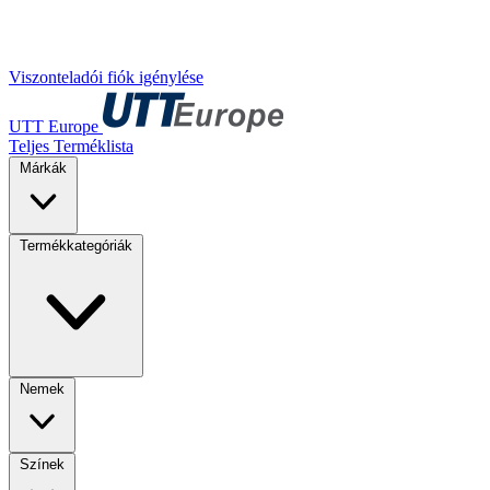
Viszonteladói fiók igénylése
UTT Europe
Teljes Terméklista
Márkák
Termékkategóriák
Nemek
Színek