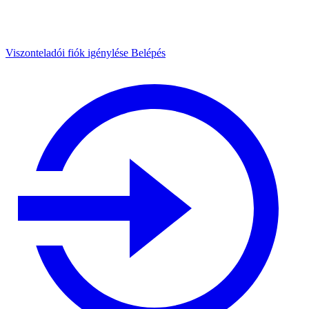
Viszonteladói fiók igénylése
Belépés