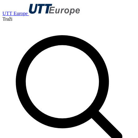
UTT Europe
Traži