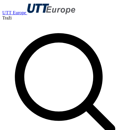
UTT Europe
Traži