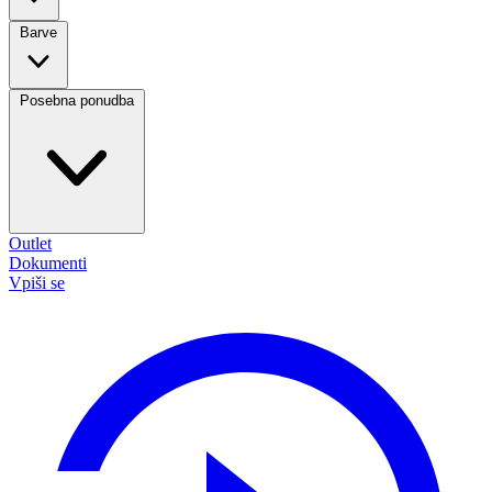
Barve
Posebna ponudba
Outlet
Dokumenti
Vpiši se