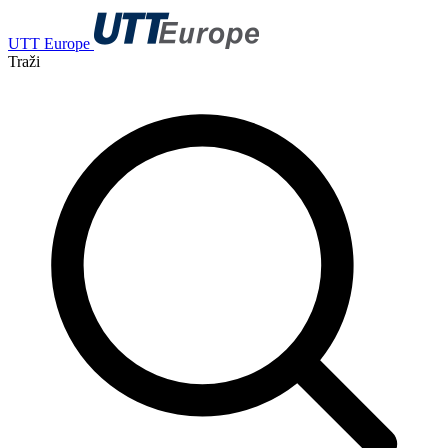
UTT Europe
Traži