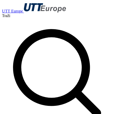
UTT Europe
Traži