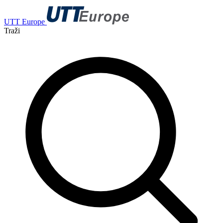
UTT Europe
Traži