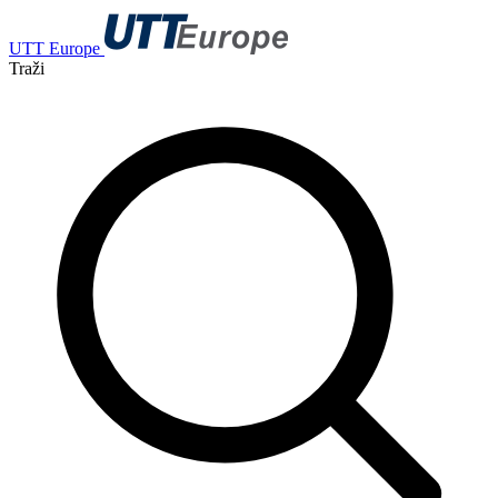
UTT Europe
Traži