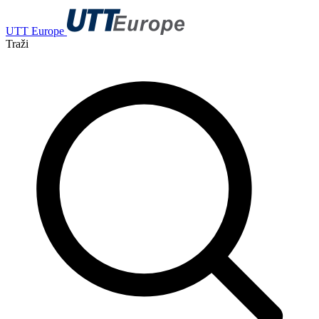
UTT Europe
Traži