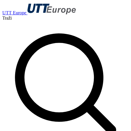
UTT Europe
Traži