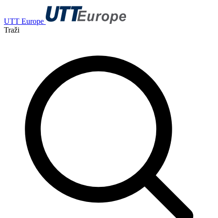
UTT Europe
Traži