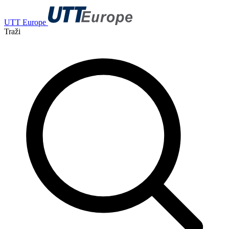
UTT Europe
Traži