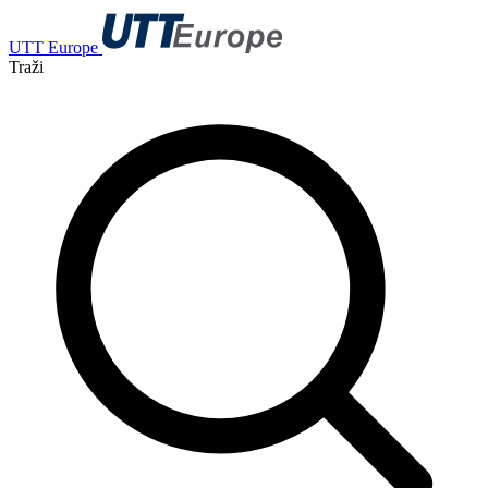
UTT Europe
Traži