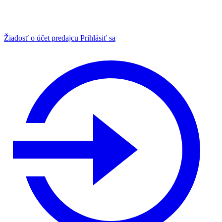
Žiadosť o účet predajcu
Prihlásiť sa