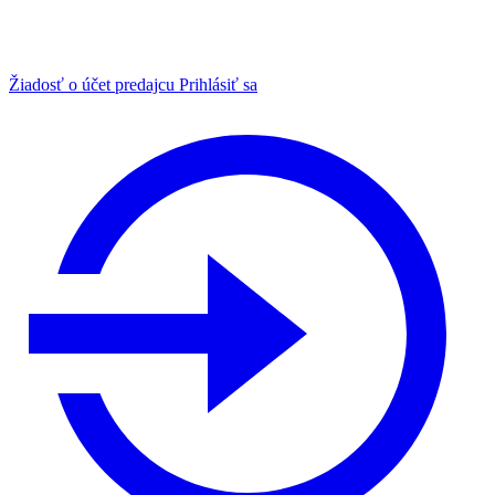
Žiadosť o účet predajcu
Prihlásiť sa