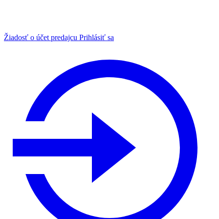
Žiadosť o účet predajcu
Prihlásiť sa