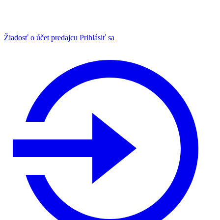
Žiadosť o účet predajcu
Prihlásiť sa