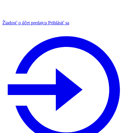
Žiadosť o účet predajcu
Prihlásiť sa