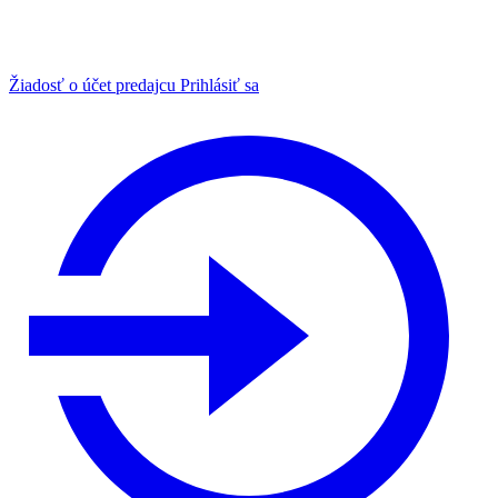
Žiadosť o účet predajcu
Prihlásiť sa