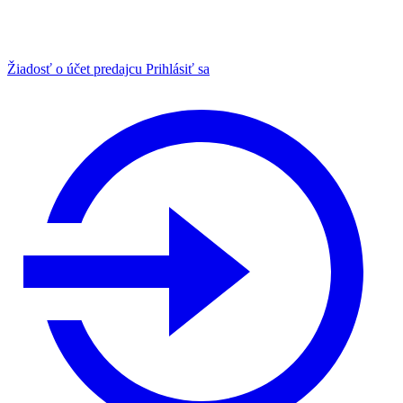
Žiadosť o účet predajcu
Prihlásiť sa