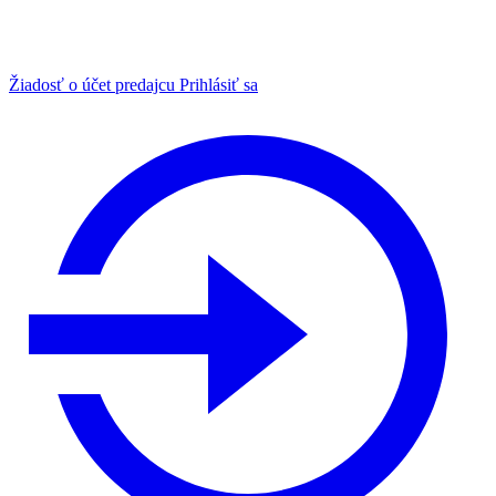
Žiadosť o účet predajcu
Prihlásiť sa