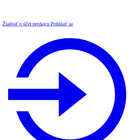
Žiadosť o účet predajcu
Prihlásiť sa