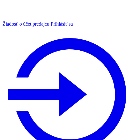
Žiadosť o účet predajcu
Prihlásiť sa