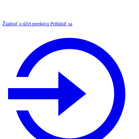
Žiadosť o účet predajcu
Prihlásiť sa