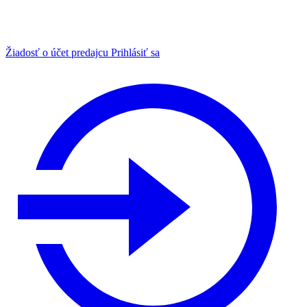
Žiadosť o účet predajcu
Prihlásiť sa