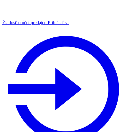
Žiadosť o účet predajcu
Prihlásiť sa