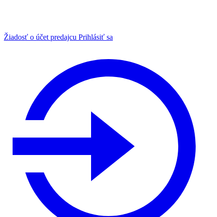
Žiadosť o účet predajcu
Prihlásiť sa