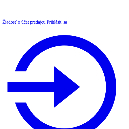
Žiadosť o účet predajcu
Prihlásiť sa