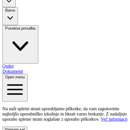
Barve
Posebna ponudba
Outlet
Dokumenti
Open menu
Na naši spletni strani uporabljamo piškotke, da vam zagotovimo
najboljšo uporabniško izkušnjo in hkrati varno brskanje. Z nadaljnjo
uporabo spletne strani soglašate z uporabo piškotkov.
Več informacij
Strinjam se!