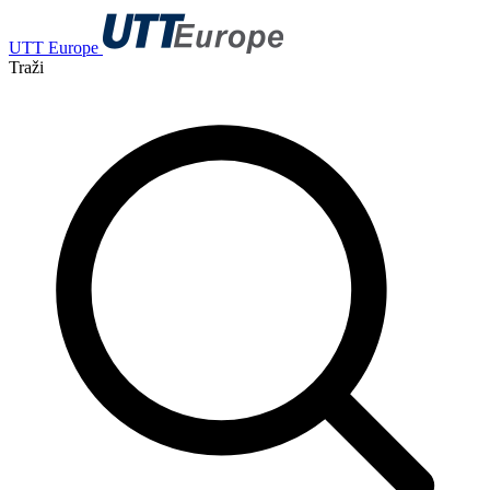
UTT Europe
Traži