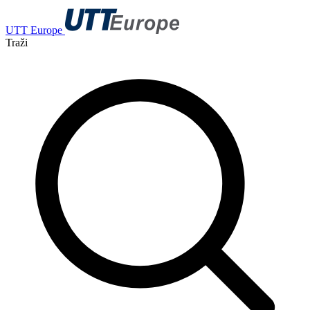
UTT Europe
Traži