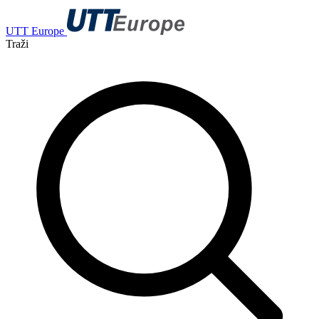
UTT Europe
Traži