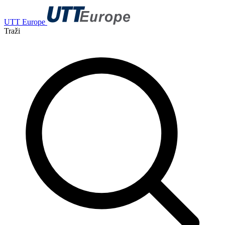
UTT Europe
Traži