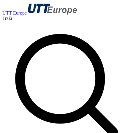
UTT Europe
Traži