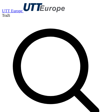
UTT Europe
Traži