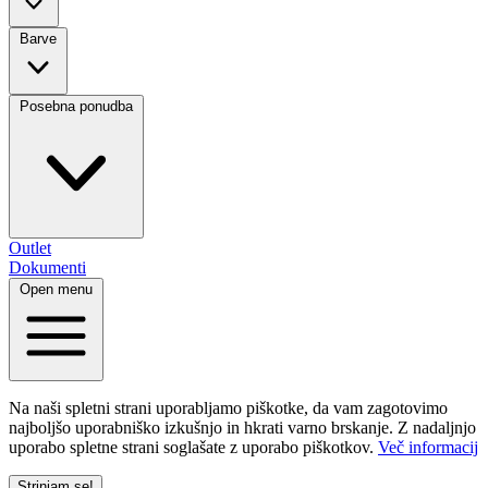
Barve
Posebna ponudba
Outlet
Dokumenti
Open menu
Na naši spletni strani uporabljamo piškotke, da vam zagotovimo
najboljšo uporabniško izkušnjo in hkrati varno brskanje. Z nadaljnjo
uporabo spletne strani soglašate z uporabo piškotkov.
Več informacij
Strinjam se!