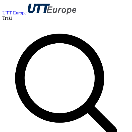
UTT Europe
Traži