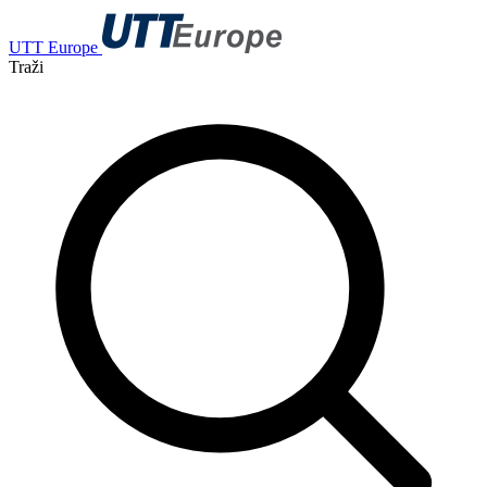
UTT Europe
Traži