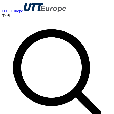
UTT Europe
Traži