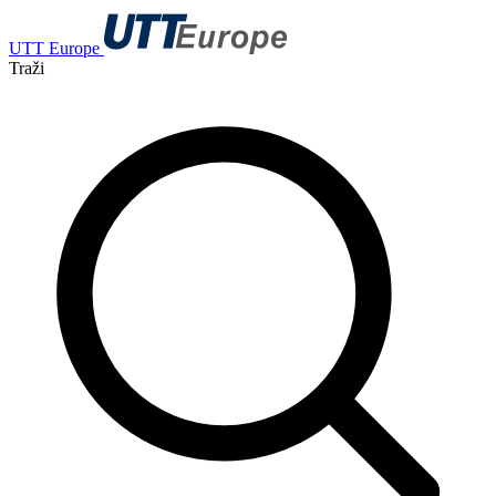
UTT Europe
Traži