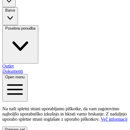
Barve
Posebna ponudba
Outlet
Dokumenti
Open menu
Na naši spletni strani uporabljamo piškotke, da vam zagotovimo
najboljšo uporabniško izkušnjo in hkrati varno brskanje. Z nadaljnjo
uporabo spletne strani soglašate z uporabo piškotkov.
Več informacij
Strinjam se!