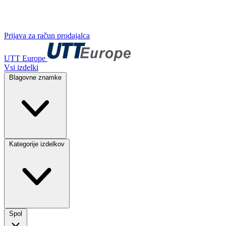
Prijava za račun prodajalca
UTT Europe
Vsi izdelki
Blagovne znamke
Kategorije izdelkov
Spol