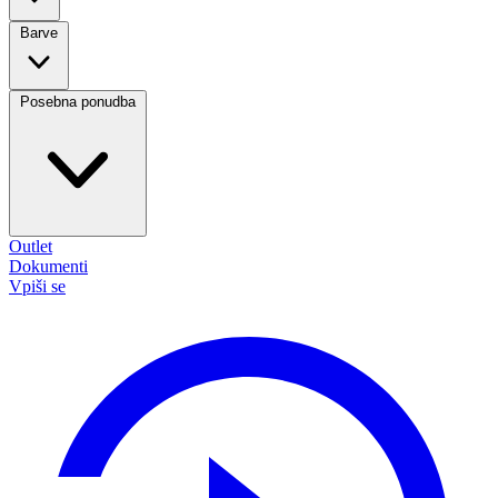
Barve
Posebna ponudba
Outlet
Dokumenti
Vpiši se