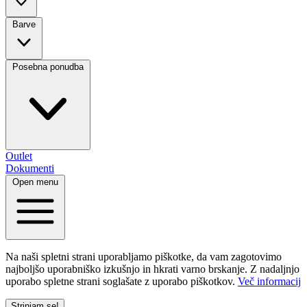
Barve
Posebna ponudba
Outlet
Dokumenti
Open menu
Na naši spletni strani uporabljamo piškotke, da vam zagotovimo
najboljšo uporabniško izkušnjo in hkrati varno brskanje. Z nadaljnjo
uporabo spletne strani soglašate z uporabo piškotkov.
Več informacij
Strinjam se!