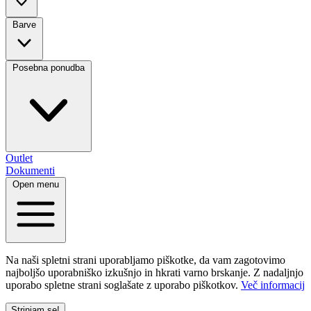
Barve
Posebna ponudba
Outlet
Dokumenti
Open menu
Na naši spletni strani uporabljamo piškotke, da vam zagotovimo
najboljšo uporabniško izkušnjo in hkrati varno brskanje. Z nadaljnjo
uporabo spletne strani soglašate z uporabo piškotkov.
Več informacij
Strinjam se!