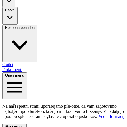
Barve
Posebna ponudba
Outlet
Dokumenti
Open menu
Na naši spletni strani uporabljamo piškotke, da vam zagotovimo
najboljšo uporabniško izkušnjo in hkrati varno brskanje. Z nadaljnjo
uporabo spletne strani soglašate z uporabo piškotkov.
Več informacij
Strinjam se!